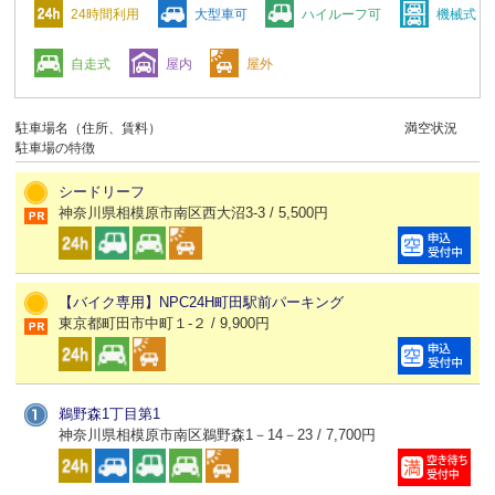
24時間利用
大型車可
ハイルーフ可
機械式
自走式
屋内
屋外
駐車場名（住所、賃料）
満空状況
駐車場の特徴
シードリーフ
神奈川県相模原市南区西大沼3-3 / 5,500円
【バイク専用】NPC24H町田駅前パーキング
東京都町田市中町１-２ / 9,900円
鵜野森1丁目第1
神奈川県相模原市南区鵜野森1－14－23 / 7,700円