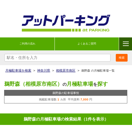
ご利用の流れ
よくあるご質問
月極駐車場を検索
>
神奈川県
>
相模原市南区
>
鵜野森 の月極駐車場一覧
鵜野森（相模原市南区）
月極駐車場
探す
の
を
鵜野森の駐車場事情
掲載駐車場数
1
カ所 平均賃料
7,000
円
鵜野森の月極駐車場の検索結果（1件を表示）