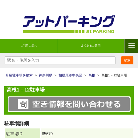
ご利用の流れ
よくあるご質問
月極駐車場を検索
>
神奈川県
>
相模原市中央区
>
高根
>
高根1－12駐車場
高根1－12駐車場
駐車場詳細
駐車場ID
85679