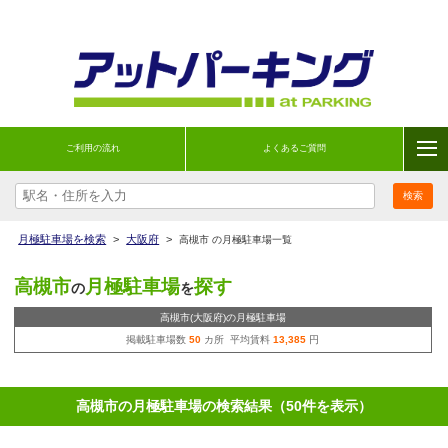
ご利用の流れ
よくあるご質問
月極駐車場を検索
>
大阪府
>
高槻市 の月極駐車場一覧
高槻市
月極駐車場
探す
の
を
高槻市(大阪府)の月極駐車場
掲載駐車場数
50
カ所 平均賃料
13,385
円
高槻市の月極駐車場の検索結果（50件を表示）