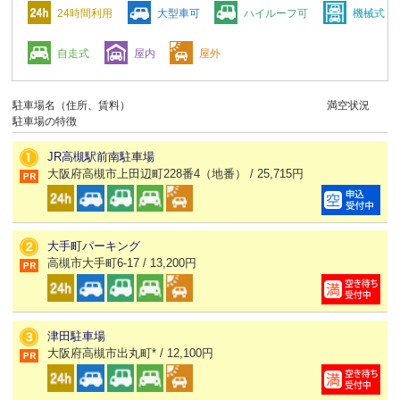
24時間利用
大型車可
ハイルーフ可
機械式
自走式
屋内
屋外
駐車場名（住所、賃料）
満空状況
駐車場の特徴
JR高槻駅前南駐車場
大阪府高槻市上田辺町228番4（地番） / 25,715円
大手町パーキング
高槻市大手町6-17 / 13,200円
津田駐車場
大阪府高槻市出丸町* / 12,100円