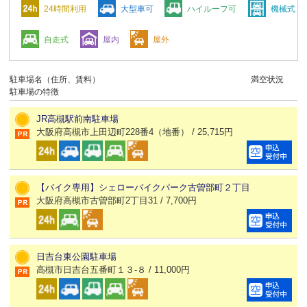
24時間利用
大型車可
ハイルーフ可
機械式
自走式
屋内
屋外
駐車場名（住所、賃料）
満空状況
駐車場の特徴
JR高槻駅前南駐車場
大阪府高槻市上田辺町228番4（地番） / 25,715円
【バイク専用】シェローバイクパーク古曽部町２丁目
大阪府高槻市古曽部町2丁目31 / 7,700円
日吉台東公園駐車場
高槻市日吉台五番町１３-８ / 11,000円