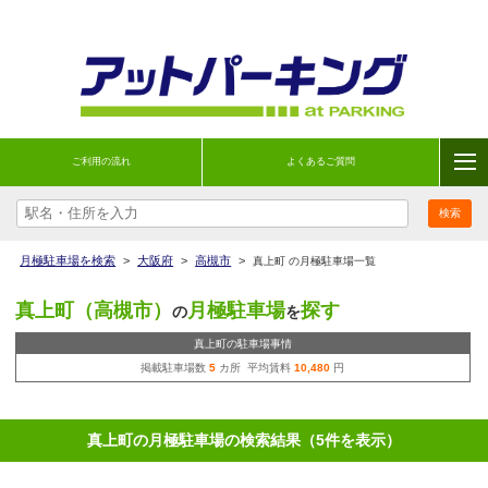
ご利用の流れ
よくあるご質問
月極駐車場を検索
>
大阪府
>
高槻市
>
真上町 の月極駐車場一覧
真上町（高槻市）
月極駐車場
探す
の
を
真上町の駐車場事情
掲載駐車場数
5
カ所 平均賃料
10,480
円
真上町の月極駐車場の検索結果（5件を表示）