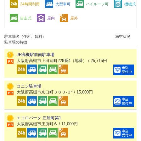
24時間利用
大型車可
ハイルーフ可
機械式
自走式
屋内
屋外
駐車場名（住所、賃料）
満空状況
駐車場の特徴
JR高槻駅前南駐車場
大阪府高槻市上田辺町228番4（地番） / 25,715円
コニシ駐車場
大阪府高槻市京口町３８０-３* / 15,000円
エコロパーク 庄所町第1
大阪府高槻市庄所町６ / 11,000円