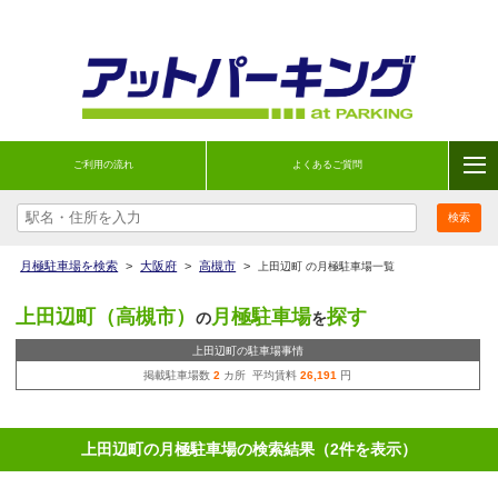
ご利用の流れ
よくあるご質問
月極駐車場を検索
>
大阪府
>
高槻市
>
上田辺町 の月極駐車場一覧
上田辺町（高槻市）
月極駐車場
探す
の
を
上田辺町の駐車場事情
掲載駐車場数
2
カ所 平均賃料
26,191
円
上田辺町の月極駐車場の検索結果（2件を表示）