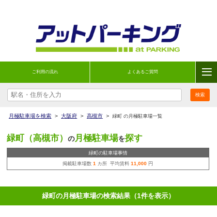
ご利用の流れ
よくあるご質問
月極駐車場を検索
>
大阪府
>
高槻市
>
緑町 の月極駐車場一覧
緑町（高槻市）
月極駐車場
探す
の
を
緑町の駐車場事情
掲載駐車場数
1
カ所 平均賃料
11,000
円
緑町の月極駐車場の検索結果（1件を表示）