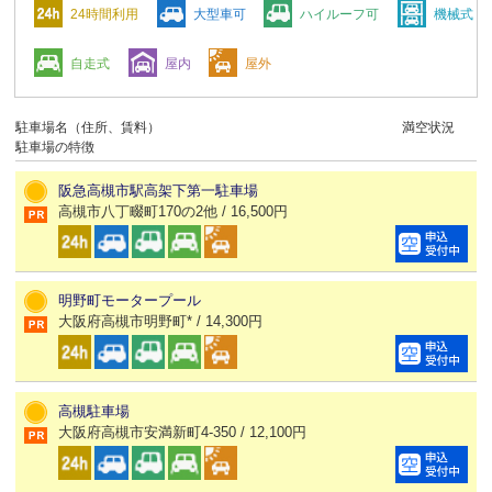
24時間利用
大型車可
ハイルーフ可
機械式
自走式
屋内
屋外
駐車場名（住所、賃料）
満空状況
駐車場の特徴
阪急高槻市駅高架下第一駐車場
高槻市八丁畷町170の2他 / 16,500円
明野町モータープール
大阪府高槻市明野町* / 14,300円
高槻駐車場
大阪府高槻市安満新町4-350 / 12,100円