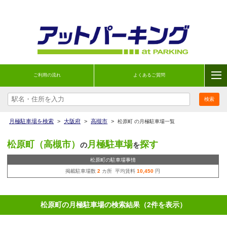
ご利用の流れ
よくあるご質問
月極駐車場を検索
>
大阪府
>
高槻市
>
松原町 の月極駐車場一覧
松原町（高槻市）
月極駐車場
探す
の
を
松原町の駐車場事情
掲載駐車場数
2
カ所 平均賃料
10,450
円
松原町の月極駐車場の検索結果（2件を表示）