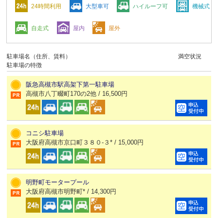
24時間利用
大型車可
ハイルーフ可
機械式
自走式
屋内
屋外
駐車場名（住所、賃料）
満空状況
駐車場の特徴
阪急高槻市駅高架下第一駐車場
高槻市八丁畷町170の2他 / 16,500円
コニシ駐車場
大阪府高槻市京口町３８０-３* / 15,000円
明野町モータープール
大阪府高槻市明野町* / 14,300円