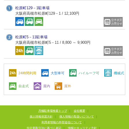
松原町129－1駐車場
大阪府高槻市松原町129－1 / 12,100円
松原町5－11駐車場
大阪府高槻市松原町5－11 / 8,800 ～ 9,900円
24時間利用
大型車可
ハイルーフ可
機械式
自走式
屋内
屋外
月極駐車場検索トップ
|
会社概要
|
個人情報保護方針
|
個人情報の取扱いについて
|
利用者情報の外部送信について
|
特定商取引法に基づく表記
|
情報セキュリティ方針
|