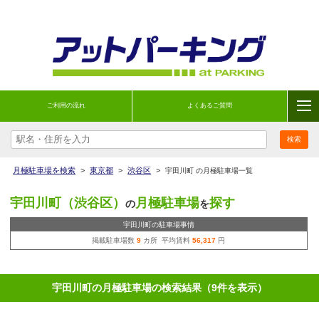
ご利用の流れ
よくあるご質問
月極駐車場を検索
>
東京都
>
渋谷区
>
宇田川町 の月極駐車場一覧
宇田川町（渋谷区）
月極駐車場
探す
の
を
宇田川町の駐車場事情
掲載駐車場数
9
カ所 平均賃料
56,317
円
宇田川町の月極駐車場の検索結果（9件を表示）