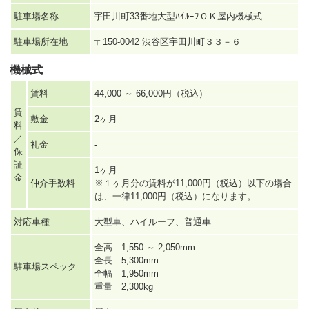
駐車場名称
宇田川町33番地大型ﾊｲﾙｰﾌＯＫ屋内機械式
駐車場所在地
〒150-0042 渋谷区宇田川町３３－６
機械式
賃料
44,000 ～ 66,000円（税込）
賃
敷金
2ヶ月
料
／
礼金
-
保
証
1ヶ月
金
仲介手数料
※１ヶ月分の賃料が11,000円（税込）以下の場合
は、一律11,000円（税込）になります。
対応車種
大型車、ハイルーフ、普通車
全高 1,550 ～ 2,050mm
全長 5,300mm
駐車場スペック
全幅 1,950mm
重量 2,300kg