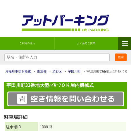
ご利用の流れ
よくあるご質問
月極駐車場を検索
>
東京都
>
渋谷区
>
宇田川町
>
宇田川町33番地大型ﾊｲﾙｰﾌＯ
宇田川町33番地大型ﾊｲﾙｰﾌＯＫ屋内機械式
駐車場詳細
駐車場ID
100913