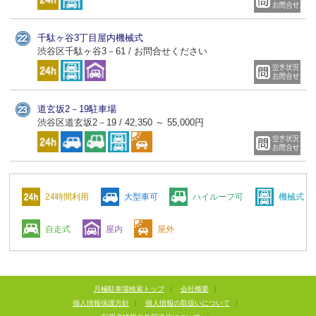
千駄ヶ谷3丁目屋内機械式
渋谷区千駄ヶ谷3－61 / お問合せください
道玄坂2－19駐車場
渋谷区道玄坂2－19 / 42,350 ～ 55,000円
24時間利用
大型車可
ハイルーフ可
機械式
自走式
屋内
屋外
月極駐車場検索トップ
|
会社概要
|
個人情報保護方針
|
個人情報の取扱いについて
|