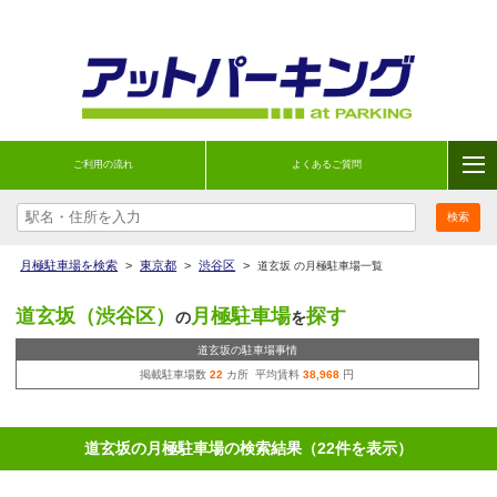
ご利用の流れ
よくあるご質問
月極駐車場を検索
>
東京都
>
渋谷区
>
道玄坂 の月極駐車場一覧
道玄坂（渋谷区）
月極駐車場
探す
の
を
道玄坂の駐車場事情
掲載駐車場数
22
カ所 平均賃料
38,968
円
道玄坂の月極駐車場の検索結果（22件を表示）