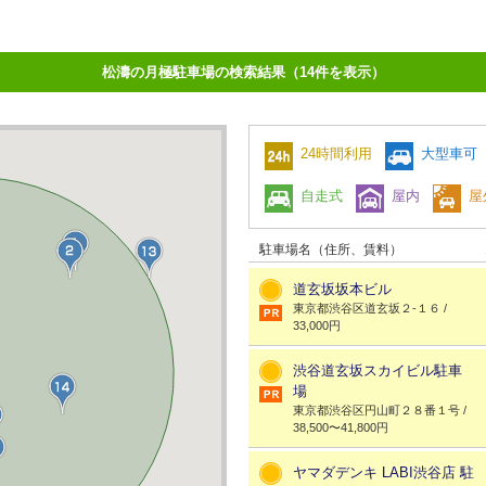
松濤の月極駐車場の検索結果（14件を表示）
24時間利用
大型車可
自走式
屋内
屋
駐車場名（住所、賃料）
道玄坂坂本ビル
東京都渋谷区道玄坂２-１６ /
33,000円
渋谷道玄坂スカイビル駐車
場
東京都渋谷区円山町２８番１号 /
38,500〜41,800円
ヤマダデンキ LABI渋谷店 駐