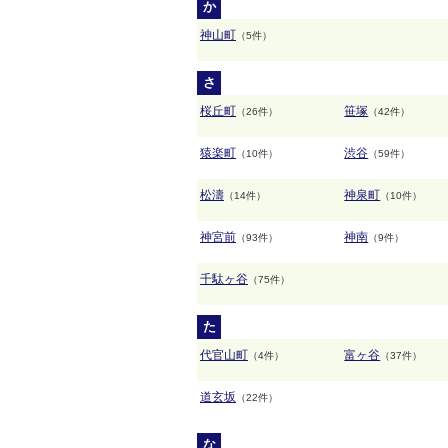
か
神山町
（5件）
さ
桜丘町
笹塚
（26件）
（42件）
猿楽町
渋谷
（10件）
（59件）
松濤
神泉町
（14件）
（10件）
神宮前
神南
（93件）
（9件）
千駄ヶ谷
（75件）
た
代官山町
富ヶ谷
（4件）
（37件）
道玄坂
（22件）
な