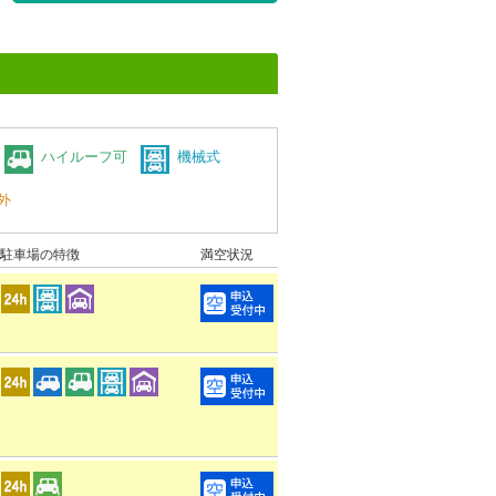
ハイルーフ可
機械式
外
駐車場の特徴
満空状況