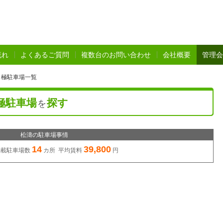
流れ
よくあるご質問
複数台のお問い合わせ
会社概要
管理会
月極駐車場一覧
極駐車場
探す
を
松濤の駐車場事情
14
39,800
掲載駐車場数
カ所 平均賃料
円