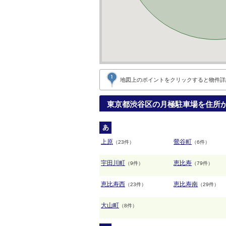
地図上のポイントをクリックすると
物件詳
東京都渋谷区の月極駐車場を住所
あ
上原
鶯谷町
（23件）
（6件）
宇田川町
恵比寿
（9件）
（79件）
恵比寿西
恵比寿南
（23件）
（29件）
大山町
（8件）