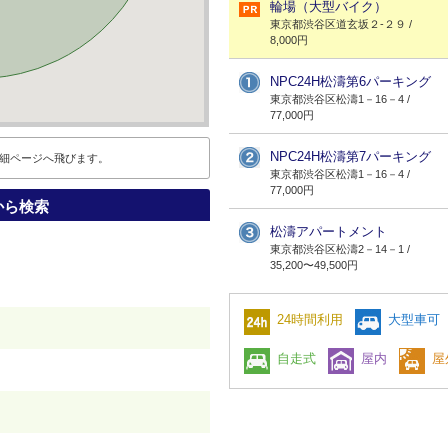
輪場（大型バイク）
東京都渋谷区道玄坂２-２９ /
8,000円
NPC24H松濤第6パーキング
東京都渋谷区松濤1－16－4 /
77,000円
NPC24H松濤第7パーキング
細ページへ飛びます。
東京都渋谷区松濤1－16－4 /
77,000円
から検索
松濤アパートメント
東京都渋谷区松濤2－14－1 /
35,200〜49,500円
メインステージ松涛駐車場
24時間利用
大型車可
東京都渋谷区松涛2－21－2 /
38,000円
自走式
屋内
屋
松濤2－14駐車場
渋谷区松濤2－14 / 33,000 ～
44,000円