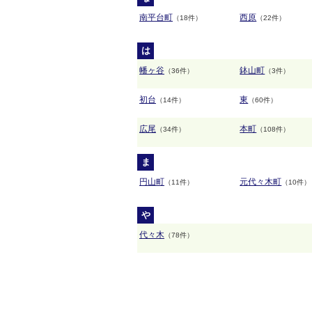
南平台町
西原
（18件）
（22件）
は
幡ヶ谷
鉢山町
（36件）
（3件）
初台
東
（14件）
（60件）
広尾
本町
（34件）
（108件）
ま
円山町
元代々木町
（11件）
（10件）
や
代々木
（78件）