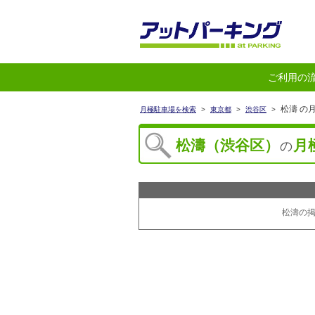
ご利用の
松濤 の
月極駐車場を検索
>
東京都
>
渋谷区
>
松濤（渋谷区）
月
の
松濤の