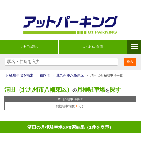
ご利用の流れ
よくあるご質問
月極駐車場を検索
>
福岡県
>
北九州市八幡東区
>
清田 の月極駐車場一覧
清田（北九州市八幡東区）
月極駐車場
探す
の
を
清田の駐車場事情
掲載駐車場数
1
カ所
清田の月極駐車場の検索結果（1件を表示）