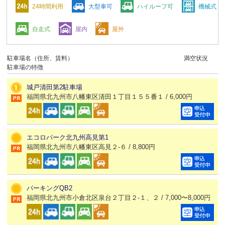
24時間利用
大型車可
ハイルーフ可
機械式
自走式
屋内
屋外
駐車場名（住所、賃料）
満空状況
駐車場の特徴
城戸清田第2駐車場
福岡県北九州市八幡東区清田１丁目１５５番１ / 6,000円
エコロパーク北九州高見第1
福岡県北九州市八幡東区高見２-６ / 8,800円
パーキングQB2
福岡県北九州市小倉北区泉台２丁目２-１、２ / 7,000〜8,000円