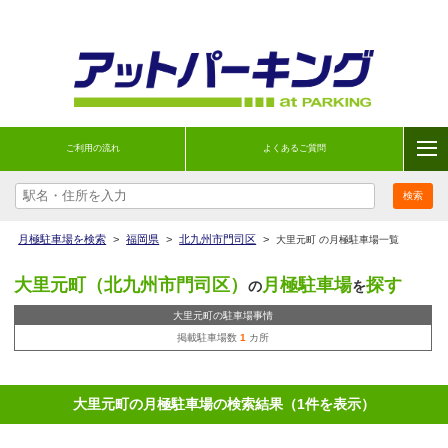
ご利用の流れ
よくあるご質問
月極駐車場を検索
>
福岡県
>
北九州市門司区
>
大里元町 の月極駐車場一覧
大里元町（北九州市門司区）
月極駐車場
探す
の
を
大里元町の駐車場事情
掲載駐車場数
1
カ所
大里元町の月極駐車場の検索結果（1件を表示）