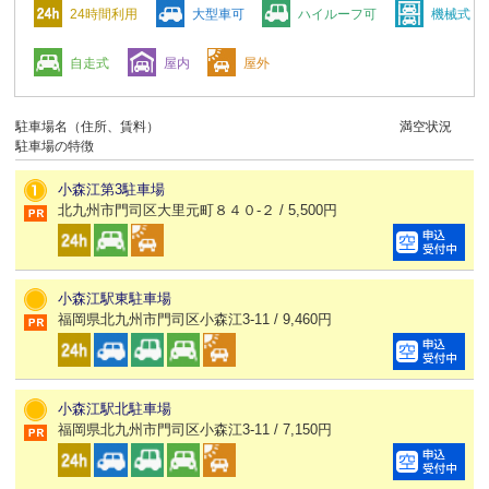
24時間利用
大型車可
ハイルーフ可
機械式
自走式
屋内
屋外
駐車場名（住所、賃料）
満空状況
駐車場の特徴
小森江第3駐車場
北九州市門司区大里元町８４０-２ / 5,500円
小森江駅東駐車場
福岡県北九州市門司区小森江3-11 / 9,460円
小森江駅北駐車場
福岡県北九州市門司区小森江3-11 / 7,150円