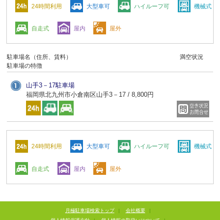
24時間利用
大型車可
ハイルーフ可
機械式
自走式
屋内
屋外
駐車場名（住所、賃料）
満空状況
駐車場の特徴
山手3－17駐車場
福岡県北九州市小倉南区山手3－17 / 8,800円
24時間利用
大型車可
ハイルーフ可
機械式
自走式
屋内
屋外
月極駐車場検索トップ
|
会社概要
|