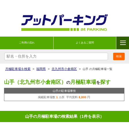
ご利用の流れ
よくあるご質問
月極駐車場を検索
>
福岡県
>
北九州市小倉南区
>
山手 の月極駐車場一覧
山手（北九州市小倉南区）
月極駐車場
探す
の
を
山手の駐車場事情
掲載駐車場数
1
カ所 平均賃料
8,800
円
山手の月極駐車場の検索結果（1件を表示）