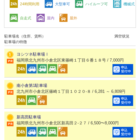
24時間利用
大型車可
ハイルーフ可
機械式
自走式
屋内
屋外
駐車場名（住所、賃料）
満空状況
駐車場の特徴
ヨシツネ駐車場Ⅰ
福岡県北九州市小倉北区東篠崎１丁目６番１８号 / 7,000円
南小倉第1駐車場
北九州市小倉北区篠崎１丁目１０２０-８ / 6,281 ～ 6,809円
新高田駐車場
福岡県北九州市小倉北区新高田２-２７ / 6,500〜8,000円