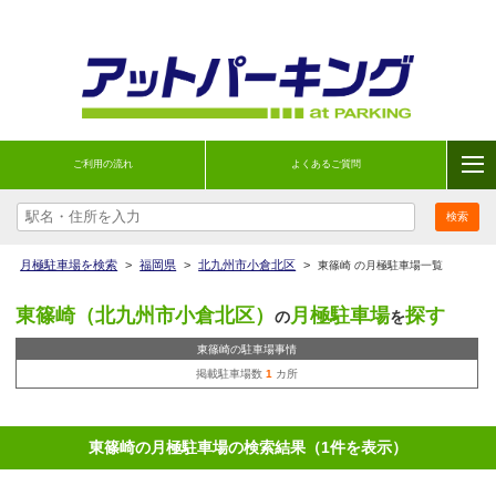
ご利用の流れ
よくあるご質問
月極駐車場を検索
>
福岡県
>
北九州市小倉北区
>
東篠崎 の月極駐車場一覧
東篠崎（北九州市小倉北区）
月極駐車場
探す
の
を
東篠崎の駐車場事情
掲載駐車場数
1
カ所
東篠崎の月極駐車場の検索結果（1件を表示）