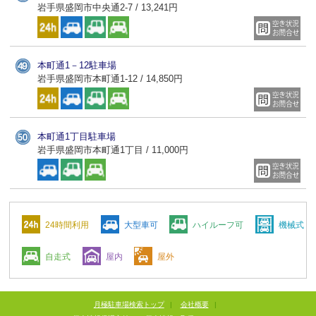
岩手県盛岡市中央通2-7 / 13,241円
本町通1－12駐車場
岩手県盛岡市本町通1-12 / 14,850円
本町通1丁目駐車場
岩手県盛岡市本町通1丁目 / 11,000円
24時間利用
大型車可
ハイルーフ可
機械式
自走式
屋内
屋外
月極駐車場検索トップ
|
会社概要
|