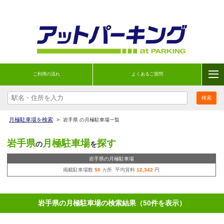
ご利用の流れ
よくあるご質問
月極駐車場を検索
>
岩手県 の月極駐車場一覧
岩手県
月極駐車場
探す
の
を
岩手県の月極駐車場
掲載駐車場数
50
カ所 平均賃料
12,342
円
岩手県の月極駐車場の検索結果（50件を表示）