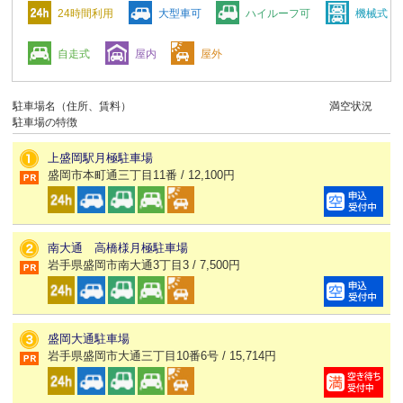
24時間利用
大型車可
ハイルーフ可
機械式
自走式
屋内
屋外
駐車場名（住所、賃料）
満空状況
駐車場の特徴
上盛岡駅月極駐車場
盛岡市本町通三丁目11番 / 12,100円
南大通 高橋様月極駐車場
岩手県盛岡市南大通3丁目3 / 7,500円
盛岡大通駐車場
岩手県盛岡市大通三丁目10番6号 / 15,714円