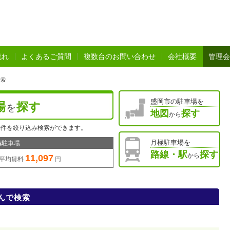
流れ
よくあるご質問
複数台のお問い合わせ
会社概要
管理会
検索
盛岡市の駐車場を
場
探す
を
地図
探す
から
物件を絞り込み検索ができます。
月極駐車場を
極駐車場
路線・駅
探す
から
11,097
平均賃料
円
んで検索