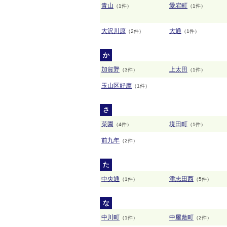
青山
愛宕町
（1件）
（1件）
大沢川原
大通
（2件）
（1件）
か
加賀野
上太田
（3件）
（1件）
玉山区好摩
（1件）
さ
菜園
境田町
（4件）
（1件）
前九年
（2件）
た
中央通
津志田西
（1件）
（5件）
な
中川町
中屋敷町
（1件）
（2件）