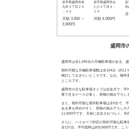
岩手県盛岡市前
岩手県盛岡市み
岩
九年３丁目２４
たけ２丁目４－
米
－４２
１０
月
月額 3,850 ～
月額 4,000円
3,900円
盛岡市
盛岡市は全1,495台の月極駐車場がある
契約可能な月極駐車場数は全164台（約1
検討しておきたいところです。なお、物件
ところです。
盛岡市の主な駐車場タイプは自走式で、平均
庫できるケースが多く、荷物の積み下ろし
また、契約可能な屋外駐車場は全0台で、平
ある車も停めやすく、荷物の積み下ろしや
11,000円です。天候に左右されづらく、
さらに、ハイルーフ対応の契約可能な駐車場
全157台、平均賃料は約9,868円です