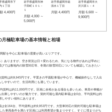
手県盛岡市下
岩手県盛岡市神
岩手県盛岡市箱
岩手県盛岡市大
内１丁目
子田町１０１－
清水１丁目
沢川原１－４
１
額 4,400円
月額 4,400円
月額 6,600 ～
月額 4,000 ～
9,900円
5,000円
の月極駐車場の基本情報と相場
、盛岡駅を中心に駐車場の需要が高いエリアです。
1％）ありますが、空き状況は日々変わるため、気になる物件があれば早めに
選びでは敷地内の除雪対応等、冬期の除雪対応についても確認しておきたい
賃料は約9,945円です。平置きの平面駐車場が中心で、機械操作なしで入出
もしやすいので、生活利用にも適しています。
均賃料は約11,000円です。区画に余裕がある場合も多いため、車高や車幅が
入出庫しやすいのが魅力です。契約可能な屋内駐車場は全0台、平均賃料は約
利用しやすい傾向にあります。
は全164台、平均賃料は約9,953円です。大型車対応の契約可能な駐車場は
。こうした車両条件を満たす区画には利用希望が集まりやすく、すぐに埋まりがち