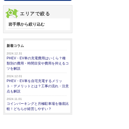
エリアで絞る
岩手県から絞り込む
新着コラム
2024.12.31
PHEV・EV車の充電費用はいくら？種
類別の費用・時間目安や費用を抑えるコ
ツを解説
2024.12.01
PHEV・EV車を自宅充電するメリッ
ト・デメリットとは？工事の流れ・注意
点も解説
2024.11.01
コインパーキングと月極駐車場を徹底比
較！どちらが経営しやすい？