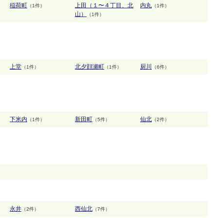
稲荷町
上田（１〜４丁目、北
内丸
（1件）
（1件）
山）
（1件）
上堂
北夕顔瀬町
厨川
（1件）
（1件）
（6件）
下米内
新田町
仙北
（1件）
（5件）
（2件）
永井
西仙北
（2件）
（7件）