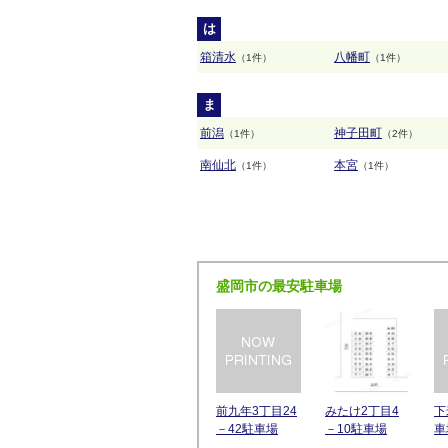
は
箱清水
八幡町
（1件）
（1件）
ま
前潟
神子田町
（1件）
（2件）
南仙北
本宮
（1件）
（1件）
盛岡市の最安駐車場
前九年3丁目24
みたけ2丁目4
下
－42駐車場
－10駐車場
車