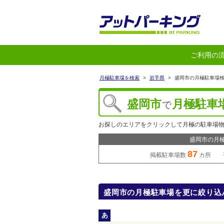
ご利用の
月極駐車場を検索
>
岩手県
>
盛岡市の月極駐車場
盛岡市
月極駐車
で
お探しのエリアをクリックして月極の駐車場
盛岡市の月
87
掲載駐車場数
カ所 
盛岡市の月極駐車場を更に絞り込
あ