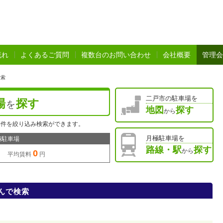
流れ
よくあるご質問
複数台のお問い合わせ
会社概要
管理会
検索
二戸市の駐車場を
場
探す
を
地図
探す
から
物件を絞り込み検索ができます。
月極駐車場を
極駐車場
路線・駅
探す
から
0
 平均賃料
円
んで検索