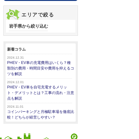
エリアで絞る
岩手県から絞り込む
新着コラム
2024.12.31
PHEV・EV車の充電費用はいくら？種
類別の費用・時間目安や費用を抑えるコ
ツを解説
2024.12.01
PHEV・EV車を自宅充電するメリッ
ト・デメリットとは？工事の流れ・注意
点も解説
2024.11.01
コインパーキングと月極駐車場を徹底比
較！どちらが経営しやすい？