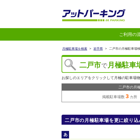
ご利用の
月極駐車場を検索
>
岩手県
>
二戸市の月極駐車場
二戸市
月極駐車
で
お探しのエリアをクリックして月極の駐車場
二戸市の月
3
掲載駐車場数
カ所
二戸市の月極駐車場を更に絞り込
あ