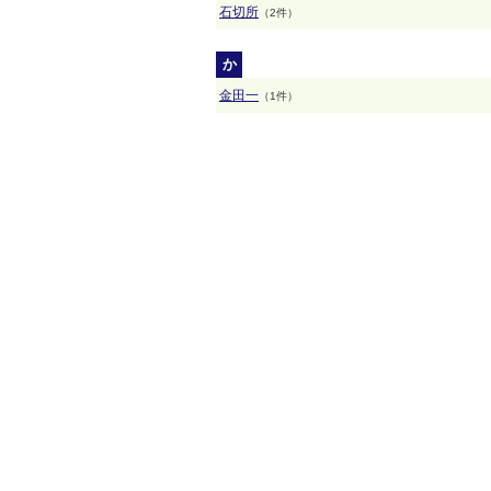
石切所
（2件）
か
金田一
（1件）