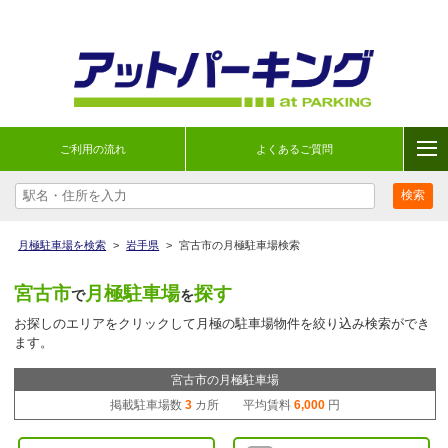
ご利用の流れ
よくあるご質問
月極駐車場を検索
>
岩手県
>
宮古市の月極駐車場検索
宮古市
月極駐車場
探す
で
を
お探しのエリアをクリックして月極の駐車場物件を絞り込み検索ができ
ます。
宮古市の月極駐車場
掲載駐車場数
3
カ所 平均賃料
6,000
円