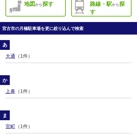
地図
探す
路線・駅
探
から
から
す
宮古市の月極駐車場を更に絞り込んで検索
あ
大通
（1件）
か
上鼻
（1件）
ま
宮町
（1件）