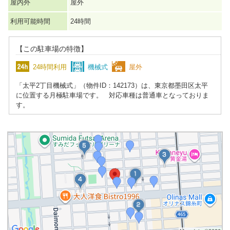
屋内外
屋外
利用可能時間
24時間
【この駐車場の特徴】
24時間利用
機械式
屋外
「太平2丁目機械式」（物件ID：142173）は、東京都墨田区太平
に位置する月極駐車場です。 対応車種は普通車となっておりま
す。