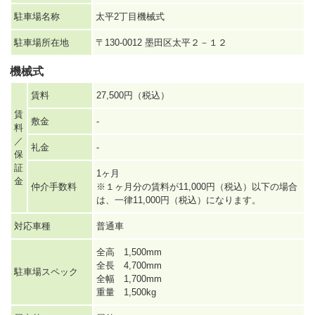
駐車場名称
太平2丁目機械式
駐車場所在地
〒130-0012 墨田区太平２－１２
機械式
賃料
27,500円（税込）
賃
敷金
-
料
／
礼金
-
保
証
1ヶ月
金
仲介手数料
※１ヶ月分の賃料が11,000円（税込）以下の場合
は、一律11,000円（税込）になります。
対応車種
普通車
全高 1,500mm
全長 4,700mm
駐車場スペック
全幅 1,700mm
重量 1,500kg