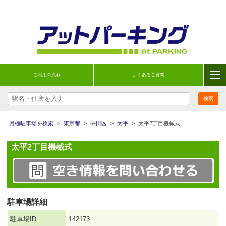
ご利用の流れ
よくあるご質問
月極駐車場を検索
>
東京都
>
墨田区
>
太平
>
太平2丁目機械式
太平2丁目機械式
駐車場詳細
駐車場ID
142173