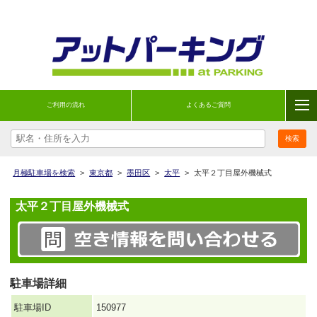
ご利用の流れ
よくあるご質問
月極駐車場を検索
>
東京都
>
墨田区
>
太平
>
太平２丁目屋外機械式
太平２丁目屋外機械式
駐車場詳細
駐車場ID
150977