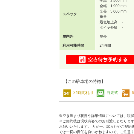
全高 2,500 mm
全幅 1,900 mm
全長 5,000 mm
スペック
重量 -
最低地上高 -
タイヤ外幅 -
屋内外
屋外
利用可能時間
24時間
【この駐車場の特徴】
24時間利用
自走式
※空き埋まり状況や詳細情報については、現
※ご契約後は現状有姿でのお引渡しとなりま
お願いいたします。 万が一、試入れやご契約
では一切の責任を負いかねますので、ご注意