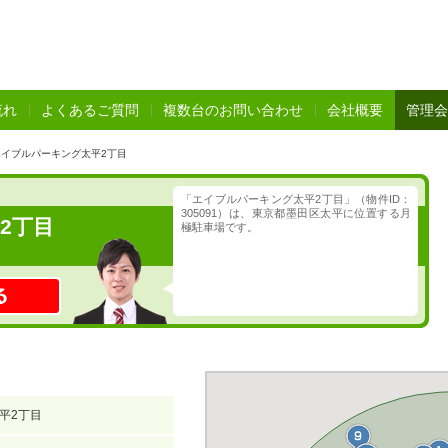
流れ
よくあるご質問
複数台のお問い合わせ
会社概要
管理会
エイブルパーキング太平2丁目
「エイブルパーキング太平2丁目」（物件ID：
305091）は、東京都墨田区太平に位置する月
2丁目
極駐車場です。
平2丁目