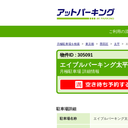
ご利用の
月極駐車場を検索
>
東京都
>
墨田区
>
太平
>
物件ID : 305091
エイブルパーキング太平
月極駐車場 詳細情報
駐車場詳細
駐車場名称
エイブルパーキング太