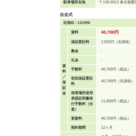
駐車場所在地
〒130-0012 東京
自走式
区画ID : 122998
40,700円
賃料
保証委託料
2,035円（非課税）
敷金
-
礼金
-
賃
手数料
40,700円（税込）
料
／
初回保証委託
40,700円（非課税）
保
料
証
保管場所使用
金
承諾証明書発
11,000円（税込）
行手数料（任
意）
更新料
40,700円（税込）
契約期間
12ヶ月