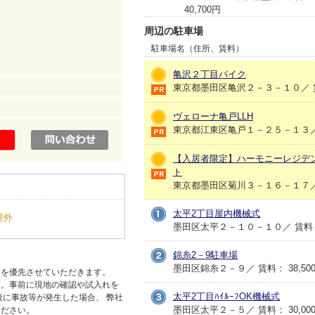
40,700円
周辺の駐車場
駐車場名（住所、賃料）
亀沢２丁目バイク
東京都墨田区亀沢２－３－１０／ 賃料
ヴェローナ亀戸LLH
東京都江東区亀戸１－２５－１３／ 賃料
【入居者限定】ハーモニーレジデ
ト
東京都墨田区菊川３－１６－１７／ 賃
太平2丁目屋内機械式
屋外
墨田区太平２－１０－１０／ 賃料： 
錦糸2－9駐車場
墨田区錦糸２－９／ 賃料： 38,500 
状を優先させていただきます。
す。事前に現地の確認や試入れを
太平2丁目ﾊｲﾙｰﾌOK機械式
後に事故等が発生した場合、 弊社
墨田区太平２－５／ 賃料： 30,00
ください。