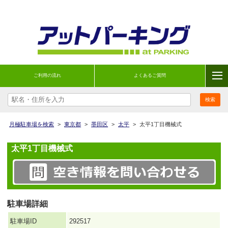
ご利用の流れ
よくあるご質問
月極駐車場を検索
>
東京都
>
墨田区
>
太平
>
太平1丁目機械式
太平1丁目機械式
駐車場詳細
駐車場ID
292517