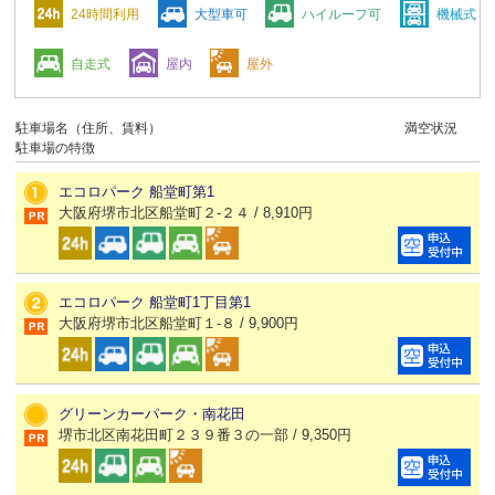
24時間利用
大型車可
ハイルーフ可
機械式
自走式
屋内
屋外
駐車場名（住所、賃料）
満空状況
駐車場の特徴
エコロパーク 船堂町第1
大阪府堺市北区船堂町２-２４ / 8,910円
エコロパーク 船堂町1丁目第1
大阪府堺市北区船堂町１-８ / 9,900円
グリーンカーパーク・南花田
堺市北区南花田町２３９番３の一部 / 9,350円