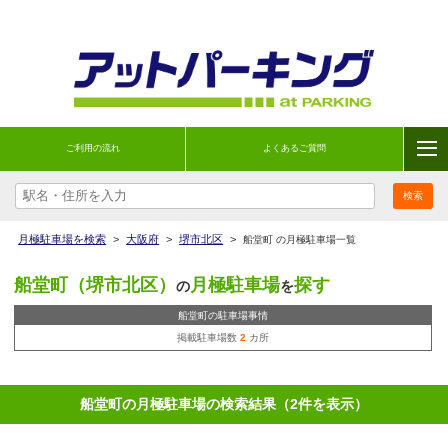
ご利用の流れ
よくあるご質問
月極駐車場を検索
>
大阪府
>
堺市北区
>
船堂町 の月極駐車場一覧
船堂町（堺市北区）
月極駐車場
探す
の
を
船堂町の駐車場事情
掲載駐車場数
2
カ所
船堂町の月極駐車場の検索結果（2件を表示）