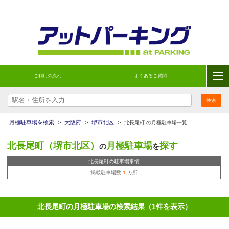
ご利用の流れ
よくあるご質問
月極駐車場を検索
>
大阪府
>
堺市北区
>
北長尾町 の月極駐車場一覧
北長尾町（堺市北区）
月極駐車場
探す
の
を
北長尾町の駐車場事情
掲載駐車場数
1
カ所
北長尾町の月極駐車場の検索結果（1件を表示）