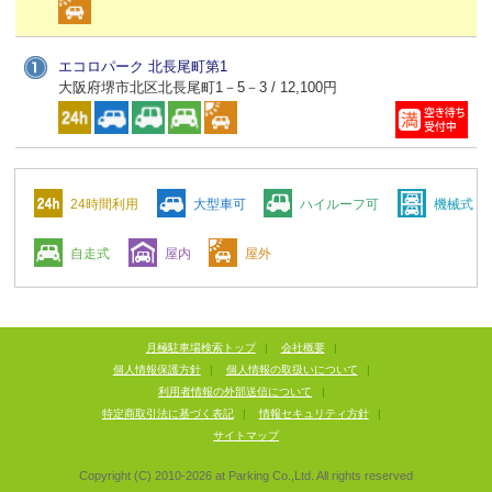
エコロパーク 北長尾町第1
大阪府堺市北区北長尾町1－5－3 / 12,100円
24時間利用
大型車可
ハイルーフ可
機械式
自走式
屋内
屋外
月極駐車場検索トップ
|
会社概要
|
個人情報保護方針
|
個人情報の取扱いについて
|
利用者情報の外部送信について
|
特定商取引法に基づく表記
|
情報セキュリティ方針
|
サイトマップ
Copyright (C) 2010-
2026
at Parking Co.,Ltd. All rights reserved