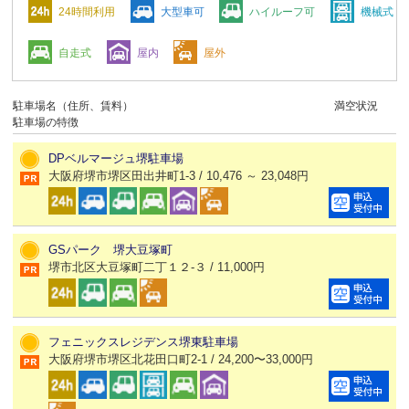
24時間利用
大型車可
ハイルーフ可
機械式
自走式
屋内
屋外
駐車場名（住所、賃料）
満空状況
駐車場の特徴
DPベルマージュ堺駐車場
大阪府堺市堺区田出井町1-3 / 10,476 ～ 23,048円
GSパーク 堺大豆塚町
堺市北区大豆塚町二丁１２-３ / 11,000円
フェニックスレジデンス堺東駐車場
大阪府堺市堺区北花田口町2-1 / 24,200〜33,000円