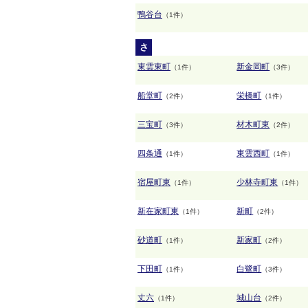
鴨谷台
（1件）
さ
東雲東町
新金岡町
（1件）
（3件）
船堂町
栄橋町
（2件）
（1件）
三宝町
材木町東
（3件）
（2件）
四条通
東雲西町
（1件）
（1件）
宿屋町東
少林寺町東
（1件）
（1件）
新在家町東
新町
（1件）
（2件）
砂道町
新家町
（1件）
（2件）
下田町
白鷺町
（1件）
（3件）
丈六
城山台
（1件）
（2件）