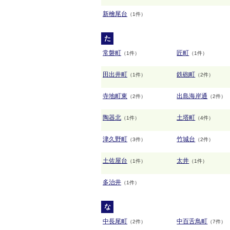
新檜尾台
（1件）
た
常磐町
匠町
（1件）
（1件）
田出井町
鉄砲町
（1件）
（2件）
寺地町東
出島海岸通
（2件）
（2件）
陶器北
土塔町
（1件）
（4件）
津久野町
竹城台
（3件）
（2件）
土佐屋台
太井
（1件）
（1件）
多治井
（1件）
な
中長尾町
中百舌鳥町
（2件）
（7件）