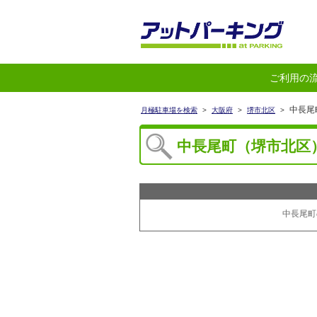
ご利用の
中長尾
月極駐車場を検索
>
大阪府
>
堺市北区
>
中長尾町（堺市北区
中長尾町