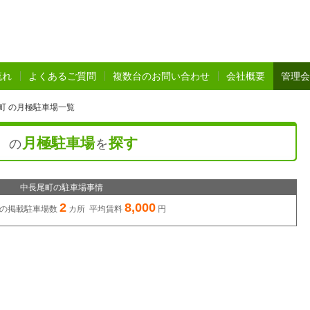
流れ
よくあるご質問
複数台のお問い合わせ
会社概要
管理会
町 の月極駐車場一覧
）
月極駐車場
探す
の
を
中長尾町の駐車場事情
2
8,000
の
掲載駐車場数
カ所 平均賃料
円