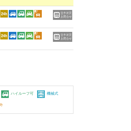
ハイルーフ可
機械式
外