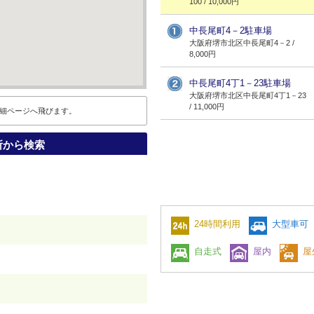
100 / 10,000円
中長尾町4－2駐車場
大阪府堺市北区中長尾町4－2 /
8,000円
中長尾町4丁1－23駐車場
大阪府堺市北区中長尾町4丁1－23
/ 11,000円
細ページへ飛びます。
所から検索
24時間利用
大型車可
自走式
屋内
屋