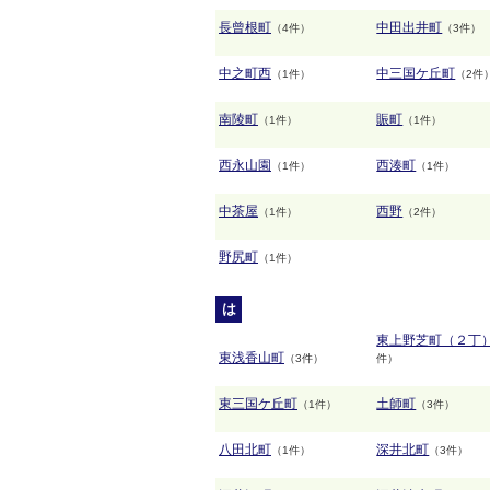
長曾根町
中田出井町
（4件）
（3件）
中之町西
中三国ケ丘町
（1件）
（2件
南陵町
賑町
（1件）
（1件）
西永山園
西湊町
（1件）
（1件）
中茶屋
西野
（1件）
（2件）
野尻町
（1件）
は
東上野芝町（２丁
東浅香山町
（3件）
件）
東三国ケ丘町
土師町
（1件）
（3件）
八田北町
深井北町
（1件）
（3件）