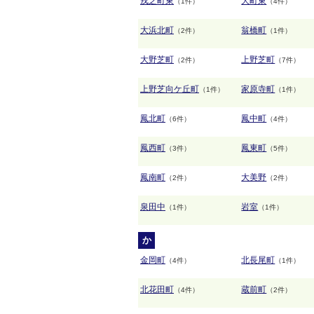
戎之町東
大町東
（1件）
（4件）
大浜北町
翁橋町
（2件）
（1件）
大野芝町
上野芝町
（2件）
（7件）
上野芝向ケ丘町
家原寺町
（1件）
（1件）
鳳北町
鳳中町
（6件）
（4件）
鳳西町
鳳東町
（3件）
（5件）
鳳南町
大美野
（2件）
（2件）
泉田中
岩室
（1件）
（1件）
か
金岡町
北長尾町
（4件）
（1件）
北花田町
蔵前町
（4件）
（2件）