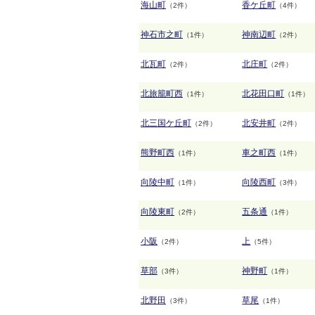
海山町
香ケ丘町
（2件）
（4件）
神石市之町
神南辺町
（1件）
（2件）
北瓦町
北庄町
（2件）
（2件）
北旅籠町西
北花田口町
（1件）
（1件）
北三国ケ丘町
北安井町
（2件）
（2件）
熊野町西
車之町西
（1件）
（1件）
向陵中町
向陵西町
（1件）
（3件）
向陵東町
五条通
（2件）
（1件）
小阪
上
（2件）
（5件）
草部
神野町
（3件）
（1件）
北野田
草尾
（3件）
（1件）