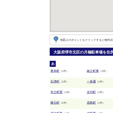
地図上のポイントをクリックすると
物件詳
大阪府堺市北区の月極駐車場を住
あ
奥本町
綾之町東
（1件）
（1件）
石津町
一条通
（1件）
（1件）
市之町西
永代町
（1件）
（1件）
榎元町
戎島町
（1件）
（1件）