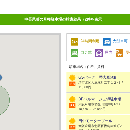
中長尾町の月極駐車場の検索結果（2件を表示）
24時間利用
大型車可
自走式
屋内
屋
駐車場名（住所、賃料）
GSパーク 堺大豆塚町
堺市北区大豆塚町二丁１２-３ /
11,000円
DPベルマージュ堺駐車場
大阪府堺市堺区田出井町1-3 /
10,476 ～ 23,048円
田中モータープール
大阪府堺市北区百舌鳥赤畑町2-