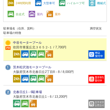
24時間利用
大型車可
ハイルーフ可
機械式
自走式
屋内
屋外
駐車場名（住所、賃料）
満空状況
駐車場の特徴
中谷モータープール
吹田市青葉丘北３６５２-１ / 7,700円
茨木松沢池モータープール
大阪府茨木市北春日丘2丁目8－8 / 8,000円
北春日丘1－6駐車場
大阪府茨木市北春日丘1－6 / 13,200円