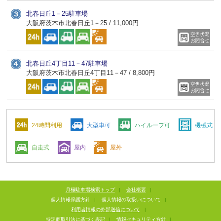
北春日丘1－25駐車場
大阪府茨木市北春日丘1－25 / 11,000円
北春日丘4丁目11－47駐車場
大阪府茨木市北春日丘4丁目11－47 / 8,800円
24時間利用
大型車可
ハイルーフ可
機械式
自走式
屋内
屋外
月極駐車場検索トップ
|
会社概要
|
個人情報保護方針
|
個人情報の取扱いについて
|
利用者情報の外部送信について
|
特定商取引法に基づく表記
|
情報セキュリティ方針
|