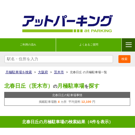
ご利用の流れ
よくあるご質問
月極駐車場を検索
>
大阪府
>
茨木市
>
北春日丘 の月極駐車場一覧
北春日丘（茨木市）
月極駐車場
探す
の
を
北春日丘の駐車場事情
掲載駐車場数
4
カ所 平均賃料
12,100
円
北春日丘の月極駐車場の検索結果（4件を表示）