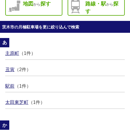
地図
探す
路線・駅
探
から
から
す
茨木市の月極駐車場を更に絞り込んで検索
あ
主原町
（1件）
丑寅
（2件）
駅前
（1件）
太田東芝町
（1件）
か