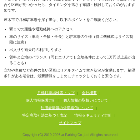
合う区画が見つかったら、タイミングを逃さず確認・検討しておくのがおすす
めです。
茨木市で月極駐車場を探す際は、以下のポイントをご確認ください。
駅までの距離や通勤経路へのアクセス
車のサイズ（車高・全幅・全長）と駐車場の仕様（特に機械式はサイズ制
限に注意）
出入りや雨天時の利用しやすさ
賃料と立地のバランス（同じエリアでも立地条件によって1万円以上差が出
ることも）
立地や車種など条件の良い区画はリアルタイムで空き状況が変動します。希望
条件がある場合は、最新情報をこまめにチェックしておくと安心です。
月極駐車場検索トップ
会社概要
|
|
個人情報保護方針
個人情報の取扱いについて
|
|
利用者情報の外部送信について
|
特定商取引法に基づく表記
情報セキュリティ方針
|
|
サイトマップ
Copyright (C) 2010-
2026
at Parking Co.,Ltd. All rights reserved