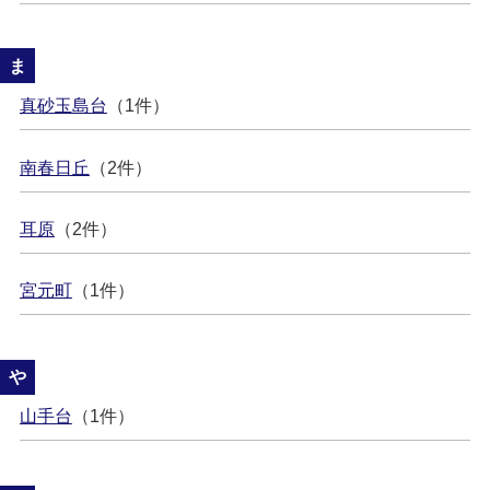
ま
真砂玉島台
（1件）
南春日丘
（2件）
耳原
（2件）
宮元町
（1件）
や
山手台
（1件）