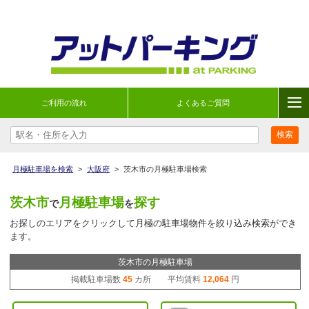
ご利用の流れ
よくあるご質問
月極駐車場を検索
>
大阪府
>
茨木市の月極駐車場検索
茨木市
月極駐車場
探す
で
を
お探しのエリアをクリックして月極の駐車場物件を絞り込み検索ができ
ます。
茨木市の月極駐車場
掲載駐車場数
45
カ所 平均賃料
12,064
円