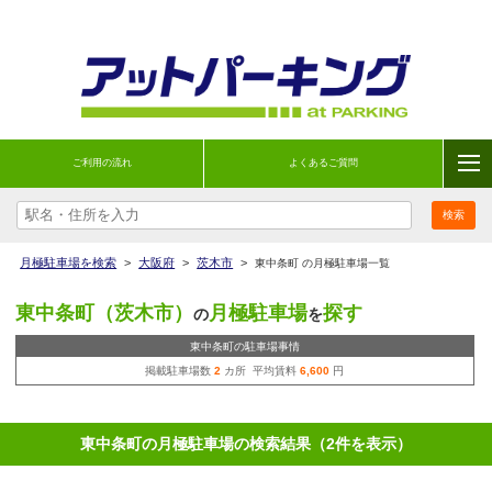
ご利用の流れ
よくあるご質問
月極駐車場を検索
>
大阪府
>
茨木市
>
東中条町 の月極駐車場一覧
東中条町（茨木市）
月極駐車場
探す
の
を
東中条町の駐車場事情
掲載駐車場数
2
カ所 平均賃料
6,600
円
東中条町の月極駐車場の検索結果（2件を表示）