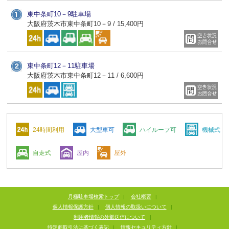
東中条町10－9駐車場
大阪府茨木市東中条町10－9 / 15,400円
東中条町12－11駐車場
大阪府茨木市東中条町12－11 / 6,600円
24時間利用
大型車可
ハイルーフ可
機械式
自走式
屋内
屋外
月極駐車場検索トップ
|
会社概要
|
個人情報保護方針
|
個人情報の取扱いについて
|
利用者情報の外部送信について
|
特定商取引法に基づく表記
|
情報セキュリティ方針
|