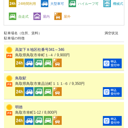
24時間利用
大型車可
ハイルーフ可
機械式
自走式
屋内
屋外
駐車場名（住所、賃料）
満空状況
駐車場の特徴
高架下８地区柱番号341～346
鳥取県鳥取市幸町１-４ / 9,900円
鳥取駅
鳥取県鳥取市東品治町１１１-６ / 9,350円
明徳
鳥取市幸町1-12 / 8,800円