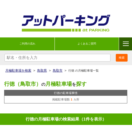
ご利用の流れ
よくあるご質問
月極駐車場を検索
>
鳥取県
>
鳥取市
>
行徳 の月極駐車場一覧
行徳（鳥取市）
月極駐車場
探す
の
を
行徳の駐車場事情
掲載駐車場数
1
カ所
行徳の月極駐車場の検索結果（1件を表示）