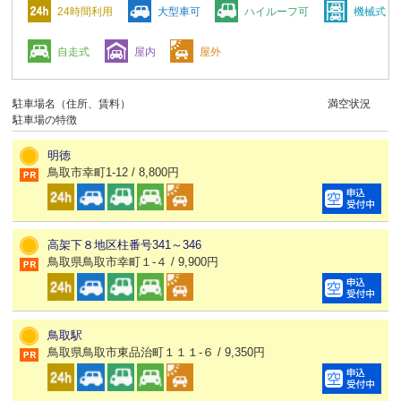
24時間利用
大型車可
ハイルーフ可
機械式
自走式
屋内
屋外
駐車場名（住所、賃料）
満空状況
駐車場の特徴
明徳
鳥取市幸町1-12 / 8,800円
高架下８地区柱番号341～346
鳥取県鳥取市幸町１-４ / 9,900円
鳥取駅
鳥取県鳥取市東品治町１１１-６ / 9,350円