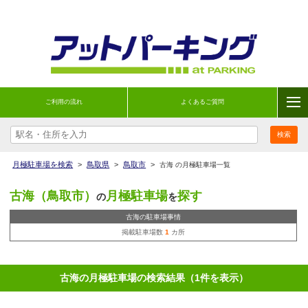
ご利用の流れ
よくあるご質問
月極駐車場を検索
>
鳥取県
>
鳥取市
>
古海 の月極駐車場一覧
古海（鳥取市）
月極駐車場
探す
の
を
古海の駐車場事情
掲載駐車場数
1
カ所
古海の月極駐車場の検索結果（1件を表示）