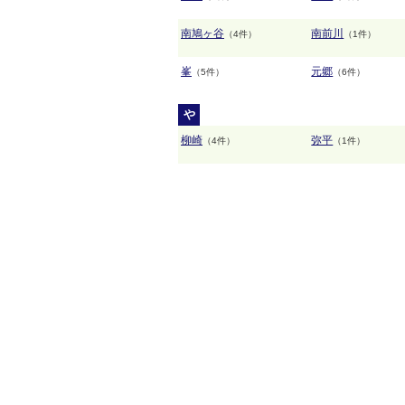
南鳩ヶ谷
南前川
（4件）
（1件）
峯
元郷
（5件）
（6件）
や
柳崎
弥平
（4件）
（1件）