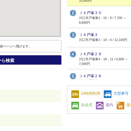
15,000円
ＪＡ戸塚３０
川口市戸塚東2－15－9 / 7,700 ～
8,800円
ＪＡ戸塚３
川口市戸塚東2－10－6 / 12,100円
細ページへ飛びます。
ＪＡ戸塚２９
川口市戸塚東4－18－11 / 6,600 ～
から検索
7,000円
ＪＡ戸塚２８
川口市戸塚東4－16－1 / 11,500 ～
13,000円
24時間利用
大型車可
ＪＡ戸塚６
川口市戸塚東1－18－14 / 8,800円
自走式
屋内
屋