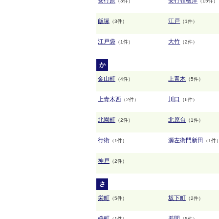
安行原
安行領根岸
（3件）
（15件）
飯塚
江戸
（3件）
（1件）
江戸袋
大竹
（1件）
（2件）
か
金山町
上青木
（4件）
（5件）
上青木西
川口
（2件）
（6件）
北園町
北原台
（2件）
（1件）
行衛
源左衛門新田
（1件）
（1件
神戸
（2件）
さ
栄町
坂下町
（5件）
（2件）
桜町
差間
（1件）
（5件）