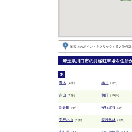
地図上のポイントをクリックすると
物件詳
埼玉県川口市の月極駐車場を住所
あ
青木
赤井
（4件）
（1件）
赤山
朝日
（2件）
（10件）
新井町
安行北谷
（6件）
（2件）
安行小山
安行慈林
（1件）
（1件）