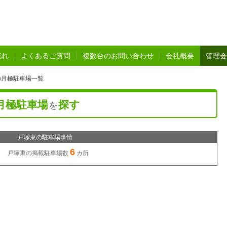
流れ
よくあるご質問
複数台のお問い合わせ
会社概要
管理会
の月極駐車場一覧
月極駐車場
探す
を
戸塚東の駐車場事情
6
戸塚東の
掲載駐車場数
カ所