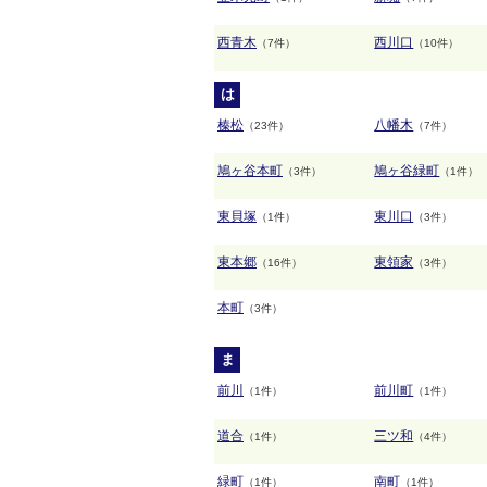
西青木
西川口
（7件）
（10件）
は
榛松
八幡木
（23件）
（7件）
鳩ヶ谷本町
鳩ヶ谷緑町
（3件）
（1件）
東貝塚
東川口
（1件）
（3件）
東本郷
東領家
（16件）
（3件）
本町
（3件）
ま
前川
前川町
（1件）
（1件）
道合
三ツ和
（1件）
（4件）
緑町
南町
（1件）
（1件）