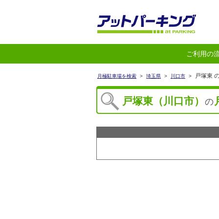
ご利用の
戸塚東 
月極駐車場を検索
>
埼玉県
>
川口市
>
戸塚東（川口市）
の