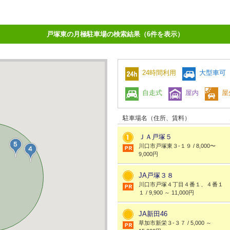
戸塚東の月極駐車場の検索結果（6件を表示）
24時間利用
大型車可
自走式
屋内
屋
駐車場名（住所、賃料）
ＪＡ戸塚５
川口市戸塚東３-１９ / 8,000〜
9,000円
JA戸塚３８
川口市戸塚４丁目４番１、４番１
１ / 9,900 ～ 11,000円
JA新田46
草加市新栄３-３７ / 5,000 ～