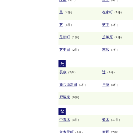
里
在家町
（4件）
（1件）
芝
芝下
（4件）
（1件）
芝新町
芝塚原
（1件）
（2件）
芝中田
末広
（2件）
（7件）
た
長蔵
辻
（7件）
（1件）
藤兵衛新田
戸塚
（1件）
（4件）
戸塚東
（6件）
な
中青木
並木
（4件）
（17件）
並木元町
新堀
（1件）
（7件）