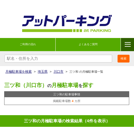
ご利用の流れ
よくあるご質問
月極駐車場を検索
>
埼玉県
>
川口市
>
三ツ和 の月極駐車場一覧
三ツ和（川口市）
月極駐車場
探す
の
を
三ツ和の駐車場事情
掲載駐車場数
4
カ所
三ツ和の月極駐車場の検索結果（4件を表示）