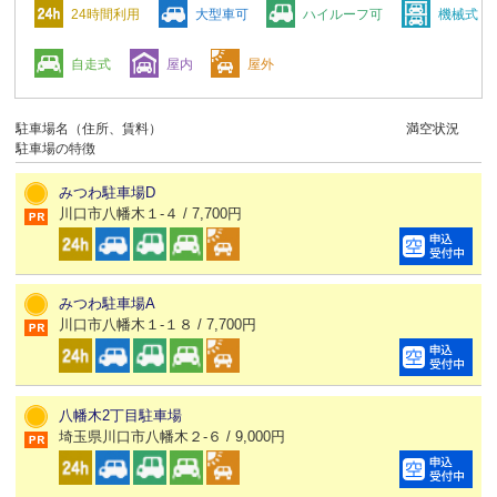
24時間利用
大型車可
ハイルーフ可
機械式
自走式
屋内
屋外
駐車場名（住所、賃料）
満空状況
駐車場の特徴
みつわ駐車場D
川口市八幡木１-４ / 7,700円
みつわ駐車場A
川口市八幡木１-１８ / 7,700円
八幡木2丁目駐車場
埼玉県川口市八幡木２-６ / 9,000円