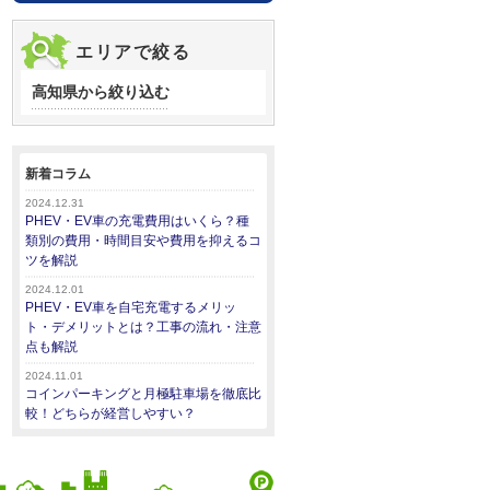
エリアで絞る
高知県から絞り込む
新着コラム
2024.12.31
PHEV・EV車の充電費用はいくら？種
類別の費用・時間目安や費用を抑えるコ
ツを解説
2024.12.01
PHEV・EV車を自宅充電するメリッ
ト・デメリットとは？工事の流れ・注意
点も解説
2024.11.01
コインパーキングと月極駐車場を徹底比
較！どちらが経営しやすい？