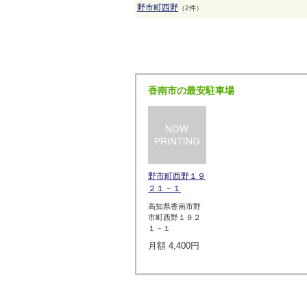
野市町西野
（2件）
香南市の最安駐車場
野市町西野１９
２１－１
高知県香南市野
市町西野１９２
１－１
月額 4,400円