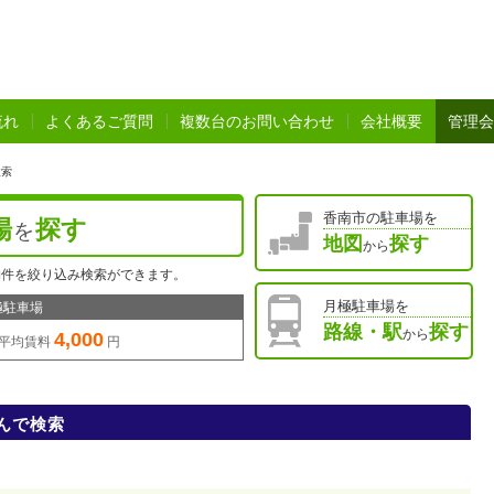
流れ
よくあるご質問
複数台のお問い合わせ
会社概要
管理会
検索
香南市の駐車場を
場
探す
を
地図
探す
から
物件を絞り込み検索ができます。
月極駐車場を
極駐車場
路線・駅
探す
から
4,000
平均賃料
円
んで検索