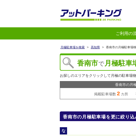
ご利用の
月極駐車場を検索
>
高知県
>
香南市の月極駐車場
香南市
月極駐車
で
お探しのエリアをクリックして月極の駐車場
香南市の月
2
掲載駐車場数
カ所 
香南市の月極駐車場を更に絞り込
な