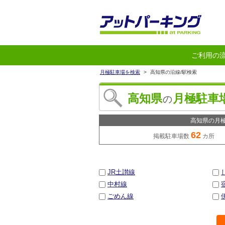
ご利用の
月極駐車場を検索
>
高知県の沿線/駅検索
高知県
月極駐車
の
高知県の月
62
掲載駐車場数
カ所 
JR土讃線
中村線
ごめん線