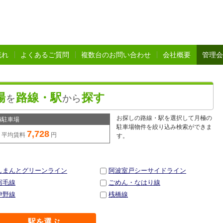
流れ
よくあるご質問
複数台のお問い合わせ
会社概要
管理会
場
路線・駅
探す
を
から
お探しの路線・駅を選択して月極の
極駐車場
駐車場物件を絞り込み検索ができま
7,728
平均賃料
円
す。
しまんとグリーンライン
阿波室戸シーサイドライン
宿毛線
ごめん・なはり線
伊野線
桟橋線
駅を選ぶ