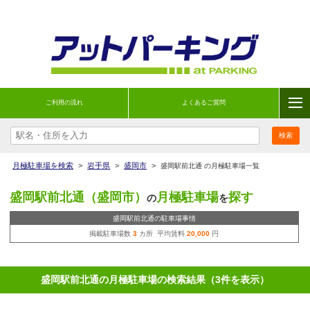
ご利用の流れ
よくあるご質問
月極駐車場を検索
>
岩手県
>
盛岡市
>
盛岡駅前北通 の月極駐車場一覧
盛岡駅前北通（盛岡市）
月極駐車場
探す
の
を
盛岡駅前北通の駐車場事情
掲載駐車場数
3
カ所 平均賃料
20,000
円
盛岡駅前北通の月極駐車場の検索結果（3件を表示）