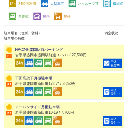
24時間利用
大型車可
ハイルーフ可
機械式
自走式
屋内
屋外
駐車場名（住所、賃料）
満空状況
駐車場の特徴
NPC24H盛岡駅前パーキング
岩手県盛岡市盛岡駅前通３-５０ / 27,500円
下田高架下月極駐車場
岩手県盛岡市新田町172-7* / 8,250円
アーバンサイド月極駐車場
岩手県盛岡市新田町10-19 / 7,700円