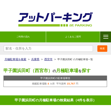
ご利用の流れ
よくあるご質問
月極駐車場を検索
>
兵庫県
>
西宮市
>
甲子園浜田町 の月極駐車場一覧
甲子園浜田町（西宮市）
月極駐車場
探す
の
を
甲子園浜田町の駐車場事情
掲載駐車場数
4
カ所 平均賃料
15,767
円
甲子園浜田町の月極駐車場の検索結果（4件を表示）