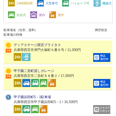
24時間利用
大型車可
ハイルーフ可
機械式
自走式
屋内
屋外
駐車場名（住所、賃料）
満空状況
駐車場の特徴
ディアステージ西宮ブライタス
兵庫県西宮市津門大塚町６番６号 / 11,000円
甲子園二見町貸しガレージ
兵庫県西宮市二見町８８番２ / 17,000円
甲子園浜田町5－1駐車場
兵庫県西宮市甲子園浜田町5－1 / 16,500円