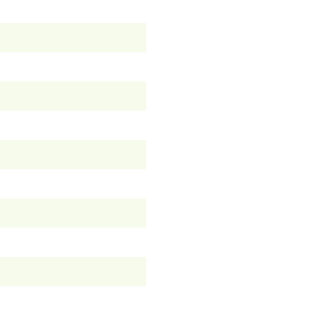
）
）
）
）