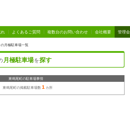
流れ
よくあるご質問
複数台のお問い合わせ
会社概要
管理会
 の月極駐車場一覧
月極駐車場
探す
の
を
東鳴尾町の駐車場事情
1
東鳴尾町の
掲載駐車場数
カ所