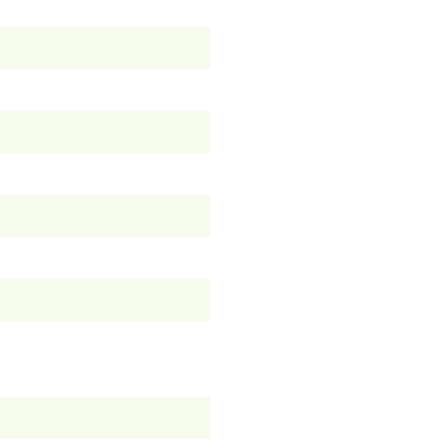
）
）
）