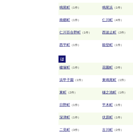
鳴尾町
鳴尾浜
（1件）
（1件）
南郷町
仁川町
（1件）
（4件）
仁川百合野町
西波止町
（1件）
（2件）
西平町
能登町
（1件）
（1件）
は
櫨塚町
花園町
（1件）
（2件）
浜甲子園
東鳴尾町
（1件）
（1件）
東町
樋之池町
（2件）
（1件）
日野町
平木町
（1件）
（1件）
深津町
伏原町
（1件）
（1件）
二見町
古川町
（3件）
（2件）