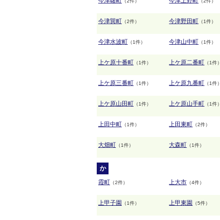
今津曙町
今津上野町
（2件）
（2件）
今津巽町
今津野田町
（2件）
（1件）
今津水波町
今津山中町
（1件）
（1件）
上ケ原十番町
上ケ原二番町
（1件）
（1件
上ケ原三番町
上ケ原九番町
（1件）
（1件
上ケ原山田町
上ケ原山手町
（1件）
（1件
上田中町
上田東町
（1件）
（2件）
大畑町
大森町
（1件）
（1件）
か
霞町
上大市
（2件）
（4件）
上甲子園
上甲東園
（1件）
（5件）