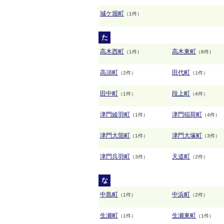
城ケ堀町
（1件）
た
高木西町
高木東町
（1件）
（8件）
高須町
田代町
（2件）
（1件）
田中町
段上町
（1件）
（4件）
津門綾羽町
津門稲荷町
（1件）
（4件）
津門大箇町
津門大塚町
（1件）
（3件）
津門呉羽町
天道町
（3件）
（2件）
な
中島町
中浜町
（1件）
（2件）
生瀬町
生瀬東町
（1件）
（1件）