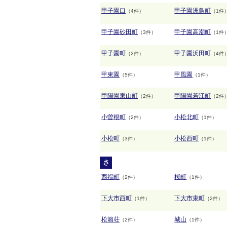
甲子園口
甲子園洲鳥町
（4件）
（1件
甲子園砂田町
甲子園高潮町
（3件）
（1件
甲子園町
甲子園浜田町
（2件）
（4件
甲東園
甲風園
（5件）
（1件）
甲陽園東山町
甲陽園若江町
（2件）
（2件
小曽根町
小松北町
（2件）
（1件）
小松町
小松西町
（3件）
（1件）
さ
西福町
桜町
（2件）
（1件）
下大市西町
下大市東町
（1件）
（2件）
松籟荘
城山
（2件）
（1件）