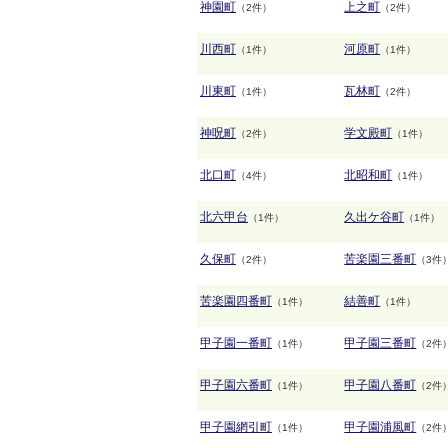
神園町
上之町
（2件）
（2件）
川西町
河原町
（1件）
（1件）
川東町
瓦林町
（1件）
（2件）
神呪町
学文殿町
（2件）
（1件）
北口町
北昭和町
（4件）
（1件）
北六甲台
久出ケ谷町
（1件）
（1件）
久保町
苦楽園三番町
（2件）
（3件
苦楽園四番町
結善町
（1件）
（1件）
甲子園一番町
甲子園三番町
（1件）
（2件
甲子園六番町
甲子園八番町
（1件）
（2件
甲子園網引町
甲子園浦風町
（1件）
（2件