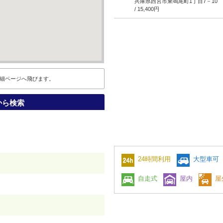
兵庫県西宮市東鳴尾町1丁目7－10
/ 15,400円
細ページへ飛びます。
から検索
24時間利用
大型車可
自走式
屋内
屋