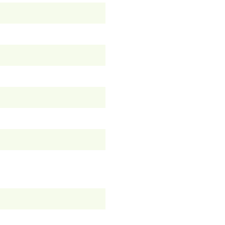
）
）
）
）