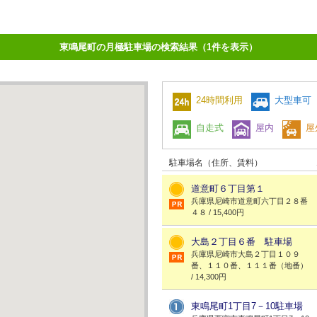
東鳴尾町の月極駐車場の検索結果（1件を表示）
24時間利用
大型車可
自走式
屋内
屋
駐車場名（住所、賃料）
道意町６丁目第１
兵庫県尼崎市道意町六丁目２８番
４８ / 15,400円
大島２丁目６番 駐車場
兵庫県尼崎市大島２丁目１０９
番、１１０番、１１１番（地番）
/ 14,300円
東鳴尾町1丁目7－10駐車場