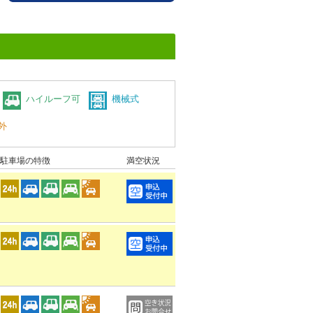
ハイルーフ可
機械式
外
駐車場の特徴
満空状況