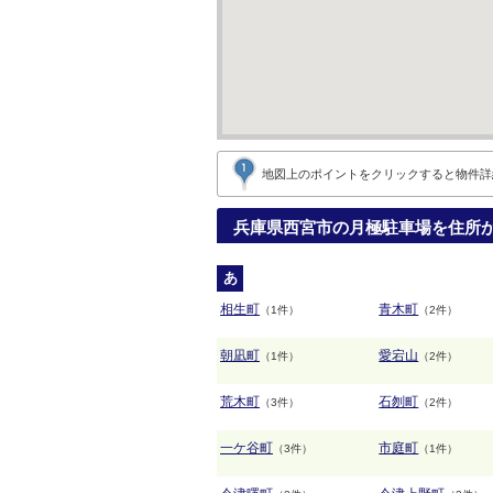
地図上のポイントをクリックすると
物件詳
兵庫県西宮市の月極駐車場を住所
あ
相生町
青木町
（1件）
（2件）
朝凪町
愛宕山
（1件）
（2件）
荒木町
石刎町
（3件）
（2件）
一ケ谷町
市庭町
（3件）
（1件）