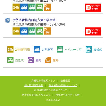
群馬県伊勢崎市喜多町125－6 / 4,400円
伊勢崎駅構内前橋方第１駐車場
群馬県伊勢崎市喜多町96－6 / 4,400円
24時間利用
大型車可
ハイルーフ可
機械式
自走式
屋内
屋外
月極駐車場検索トップ
|
会社概要
|
個人情報保護方針
|
個人情報の取扱いについて
|
利用者情報の外部送信について
|
特定商取引法に基づく表記
|
情報セキュリティ方針
|
サイトマップ