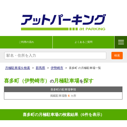
ご利用の流れ
よくあるご質問
月極駐車場を検索
>
群馬県
>
伊勢崎市
>
喜多町 の月極駐車場一覧
喜多町（伊勢崎市）
月極駐車場
探す
の
を
喜多町の駐車場事情
掲載駐車場数
6
カ所
喜多町の月極駐車場の検索結果（6件を表示）