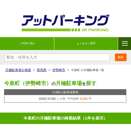
ご利用の流れ
よくあるご質問
月極駐車場を検索
>
群馬県
>
伊勢崎市
>
今泉町 の月極駐車場一覧
今泉町（伊勢崎市）
月極駐車場
探す
の
を
今泉町の駐車場事情
掲載駐車場数
1
カ所 平均賃料
3,300
円
今泉町の月極駐車場の検索結果（1件を表示）