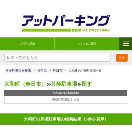
ご利用の流れ
よくあるご質問
月極駐車場を検索
>
福岡県
>
春日市
>
大和町 の月極駐車場一覧
大和町（春日市）
月極駐車場
探す
の
を
大和町の駐車場事情
掲載駐車場数
6
カ所
大和町の月極駐車場の検索結果（6件を表示）