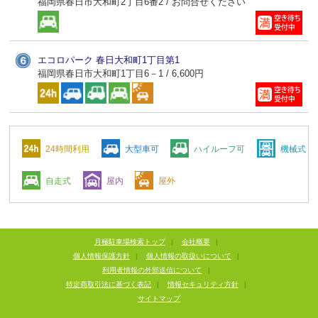
福岡県春日市大和町2丁目6番2 / お問合せください
エコロパーク 春日大和町1丁目第1
福岡県春日市大和町1丁目6－1 / 6,600円
24時間利用
大型車可
ハイルーフ可
機械式
自走式
屋内
屋外
月極駐車場検索トップ
|
会社概要
|
個人情報保護方針
|
個人情報の取扱いについて
|
利用者情報の外部送信について
|
特定商取引法に基づく表記
|
情報セキュリティ方針
|
サイトマップ