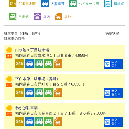
24時間利用
大型車可
ハイルーフ可
機械式
自走式
屋内
屋外
駐車場名（住所、賃料）
満空状況
駐車場の特徴
白水池１丁目駐車場
福岡県春日市白水池１丁目９８番 / 4,950円
下白水第１駐車場（昇町）
福岡県春日市昇町６丁目２１番 / 6,050円
わかば駐車場
福岡県春日市若葉台西２丁目７１番、８０番 / 7,000円