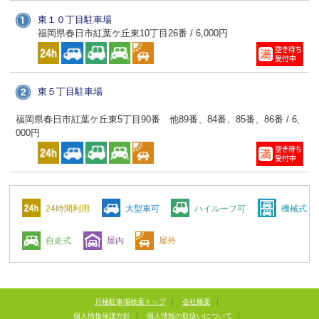
東１０丁目駐車場
福岡県春日市紅葉ケ丘東10丁目26番 / 6,000円
東５丁目駐車場
福岡県春日市紅葉ケ丘東5丁目90番 他89番、84番、85番、86番 / 6,
000円
24時間利用
大型車可
ハイルーフ可
機械式
自走式
屋内
屋外
月極駐車場検索トップ
|
会社概要
|
個人情報保護方針
|
個人情報の取扱いについて
|