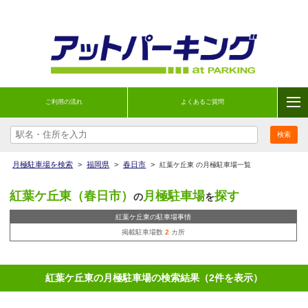
ご利用の流れ
よくあるご質問
月極駐車場を検索
>
福岡県
>
春日市
>
紅葉ケ丘東 の月極駐車場一覧
紅葉ケ丘東（春日市）
月極駐車場
探す
の
を
紅葉ケ丘東の駐車場事情
掲載駐車場数
2
カ所
紅葉ケ丘東の月極駐車場の検索結果（2件を表示）