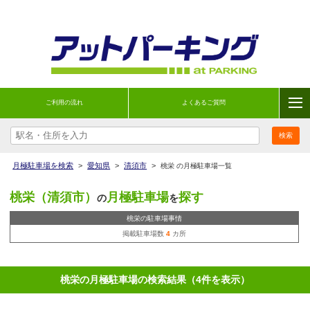
ご利用の流れ
よくあるご質問
月極駐車場を検索
>
愛知県
>
清須市
>
桃栄 の月極駐車場一覧
桃栄（清須市）
月極駐車場
探す
の
を
桃栄の駐車場事情
掲載駐車場数
4
カ所
桃栄の月極駐車場の検索結果（4件を表示）