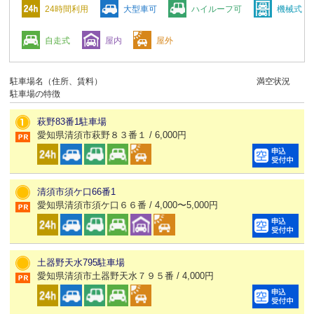
24時間利用
大型車可
ハイルーフ可
機械式
自走式
屋内
屋外
駐車場名（住所、賃料）
満空状況
駐車場の特徴
萩野83番1駐車場
愛知県清須市萩野８３番１ / 6,000円
清須市須ケ口66番1
愛知県清須市須ケ口６６番 / 4,000〜5,000円
土器野天水795駐車場
愛知県清須市土器野天水７９５番 / 4,000円