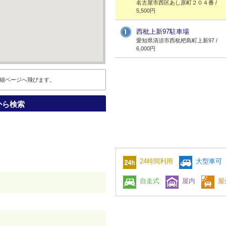
名古屋市西区あし原町２０４番 /
5,500円
西枇上新97駐車場
愛知県清須市西枇杷島町上新97 /
6,000円
細ページへ飛びます。
から検索
24時間利用
大型車可
自走式
屋内
屋