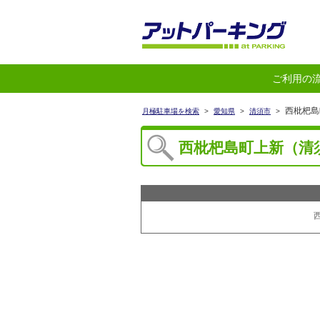
ご利用の
西枇杷島
月極駐車場を検索
>
愛知県
>
清須市
>
西枇杷島町上新（清