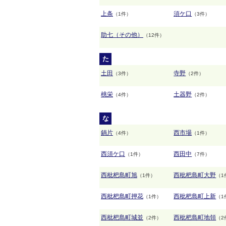
上条
須ケ口
（1件）
（3件）
助七（その他）
（12件）
た
土田
寺野
（3件）
（2件）
桃栄
土器野
（4件）
（2件）
な
鍋片
西市場
（4件）
（1件）
西須ケ口
西田中
（1件）
（7件）
西枇杷島町旭
西枇杷島町大野
（1件）
（1
西枇杷島町押花
西枇杷島町上新
（1件）
（1
西枇杷島町城並
西枇杷島町地領
（2件）
（2