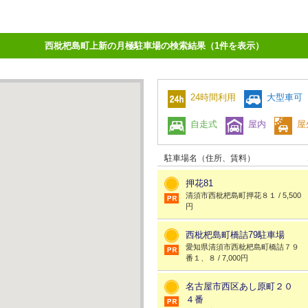
西枇杷島町上新の月極駐車場の検索結果（1件を表示）
24時間利用
大型車可
自走式
屋内
屋
駐車場名（住所、賃料）
押花81
清須市西枇杷島町押花８１ / 5,500
円
西枇杷島町橋詰79駐車場
愛知県清須市西枇杷島町橋詰７９
番１、８ / 7,000円
名古屋市西区あし原町２０
４番