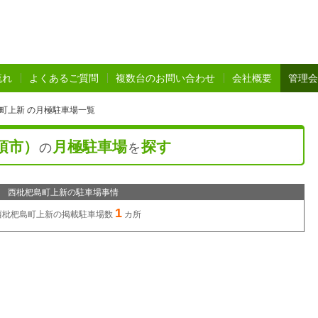
流れ
よくあるご質問
複数台のお問い合わせ
会社概要
管理会
町上新 の月極駐車場一覧
須市）
月極駐車場
探す
の
を
西枇杷島町上新の駐車場事情
1
西枇杷島町上新の
掲載駐車場数
カ所