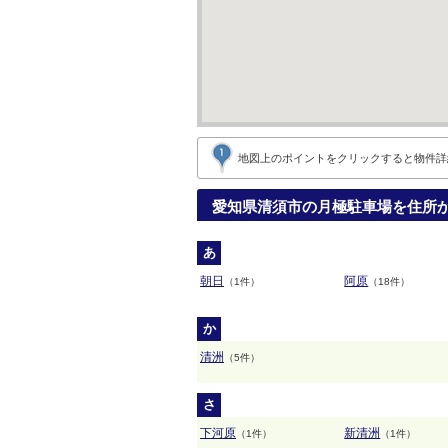
地図上のポイントをクリックすると
物件詳
愛知県清須市の月極駐車場を住所
あ
朝日
阿原
（1件）
（18件）
か
清洲
（5件）
さ
下河原
新清洲
（1件）
（1件）