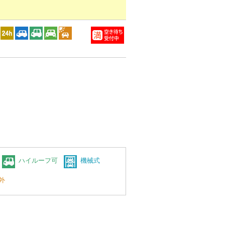
ハイルーフ可
機械式
外