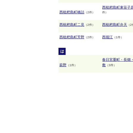
西枇杷島町東笹子
西枇杷島町橋詰
（2件）
件）
西枇杷島町二見
西枇杷島町弁天
（2件）
（2
西枇杷島町芳野
西堀江
（2件）
（1件）
は
春日宮重町・長畑
萩野
敷
（1件）
（3件）