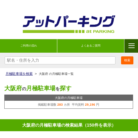
ご利用の流れ
よくあるご質問
月極駐車場を検索
>
大阪府 の月極駐車場一覧
大阪府
月極駐車場
探す
の
を
大阪府の月極駐車場
掲載駐車場数
283
カ所 平均賃料
29,196
円
大阪府の月極駐車場の検索結果（150件を表示）