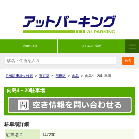
ご利用の流れ
よくあるご質問
月極駐車場を検索
>
東京都
>
墨田区
>
向島
>
向島4－20駐車場
向島4－20駐車場
駐車場詳細
駐車場ID
147230