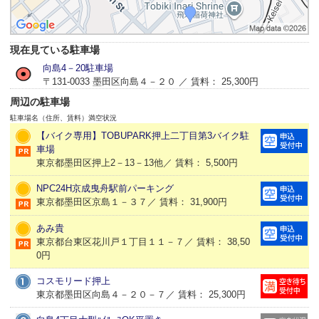
現在見ている駐車場
向島4－20駐車場
〒131-0033 墨田区向島４－２０ ／ 賃料： 25,300円
周辺の駐車場
駐車場名（住所、賃料）
満空状況
【バイク専用】TOBUPARK押上二丁目第3バイク駐
車場
東京都墨田区押上2－13－13他／ 賃料： 5,500円
NPC24H京成曳舟駅前パーキング
東京都墨田区京島１－３７／ 賃料： 31,900円
あみ貴
東京都台東区花川戸１丁目１１－７／ 賃料： 38,50
0円
コスモリード押上
東京都墨田区向島４－２０－７／ 賃料： 25,300円