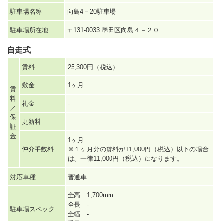
駐車場名称
向島4－20駐車場
駐車場所在地
〒131-0033 墨田区向島４－２０
自走式
賃料
25,300円（税込）
敷金
1ヶ月
賃
料
礼金
-
／
保
更新料
証
金
1ヶ月
仲介手数料
※１ヶ月分の賃料が11,000円（税込）以下の場合
は、一律11,000円（税込）になります。
対応車種
普通車
全高 1,700mm
全長 -
駐車場スペック
全幅 -