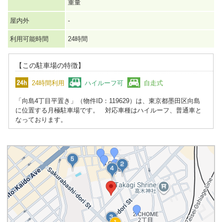
重量
屋内外
-
利用可能時間
24時間
【この駐車場の特徴】
24時間利用
ハイルーフ可
自走式
「向島4丁目平置き」（物件ID：119629）は、東京都墨田区向島
に位置する月極駐車場です。 対応車種はハイルーフ、普通車と
なっております。