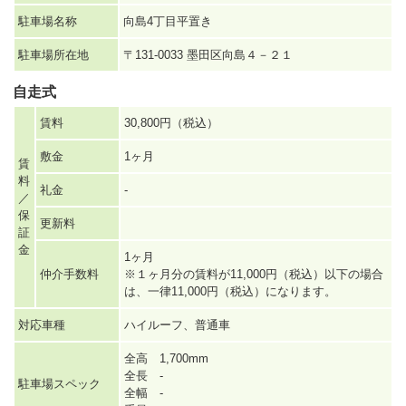
駐車場名称
向島4丁目平置き
駐車場所在地
〒131-0033 墨田区向島４－２１
自走式
賃料
30,800円（税込）
敷金
1ヶ月
賃
料
礼金
-
／
保
更新料
証
金
1ヶ月
仲介手数料
※１ヶ月分の賃料が11,000円（税込）以下の場合
は、一律11,000円（税込）になります。
対応車種
ハイルーフ、普通車
全高 1,700mm
全長 -
駐車場スペック
全幅 -