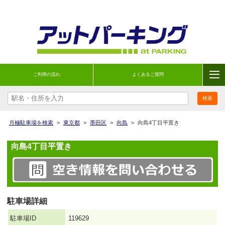
ご利用の流れ
よくあるご質問
月極駐車場を検索
>
東京都
>
墨田区
>
向島
>
向島4丁目平置き
向島4丁目平置き
駐車場詳細
駐車場ID
119629