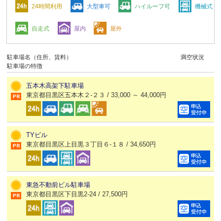
24時間利用
大型車可
ハイルーフ可
機械式
自走式
屋内
屋外
駐車場名（住所、賃料）
満空状況
駐車場の特徴
五本木高架下駐車場
東京都目黒区五本木２-２３ / 33,000 ～ 44,000円
TYビル
東京都目黒区上目黒３丁目６-１８ / 34,650円
東急不動前ビル駐車場
東京都目黒区下目黒2-24 / 27,500円