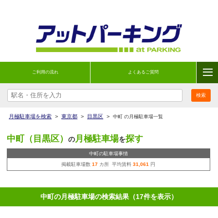
ご利用の流れ
よくあるご質問
月極駐車場を検索
>
東京都
>
目黒区
>
中町 の月極駐車場一覧
中町（目黒区）
月極駐車場
探す
の
を
中町の駐車場事情
掲載駐車場数
17
カ所 平均賃料
31,061
円
中町の月極駐車場の検索結果（17件を表示）