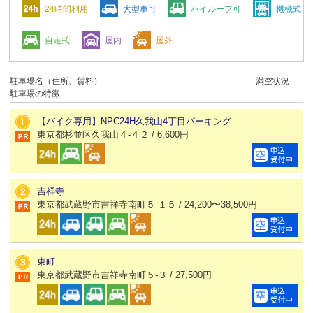
24時間利用
大型車可
ハイルーフ可
機械式
自走式
屋内
屋外
駐車場名（住所、賃料）
満空状況
駐車場の特徴
【バイク専用】NPC24H久我山4丁目パーキング
東京都杉並区久我山４-４２ / 6,600円
吉祥寺
東京都武蔵野市吉祥寺南町５-１５ / 24,200〜38,500円
東町
東京都武蔵野市吉祥寺南町５-３ / 27,500円