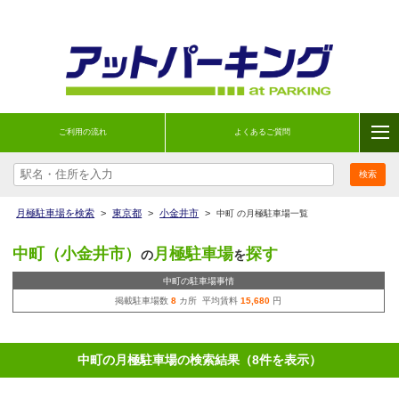
ご利用の流れ
よくあるご質問
月極駐車場を検索
>
東京都
>
小金井市
>
中町 の月極駐車場一覧
中町（小金井市）
月極駐車場
探す
の
を
中町の駐車場事情
掲載駐車場数
8
カ所 平均賃料
15,680
円
中町の月極駐車場の検索結果（8件を表示）