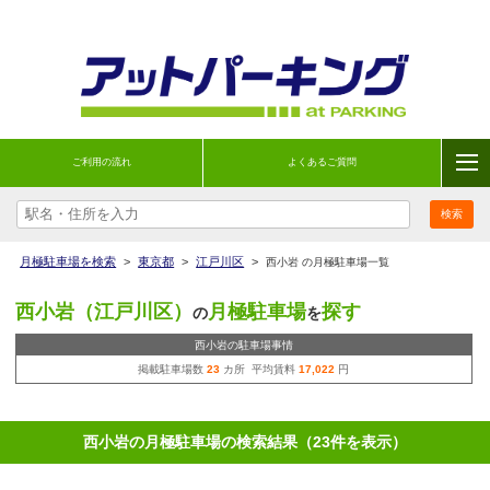
ご利用の流れ
よくあるご質問
月極駐車場を検索
>
東京都
>
江戸川区
>
西小岩 の月極駐車場一覧
西小岩（江戸川区）
月極駐車場
探す
の
を
西小岩の駐車場事情
掲載駐車場数
23
カ所 平均賃料
17,022
円
西小岩の月極駐車場の検索結果（23件を表示）